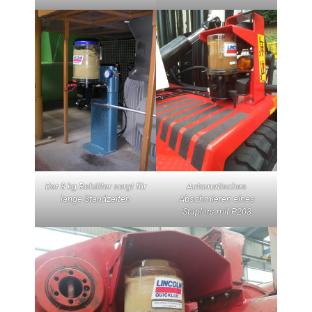
Der 8 kg Behälter sorgt für
Automatisches
lange Standzeiten
Abschmieren eines
Staplers mit P203