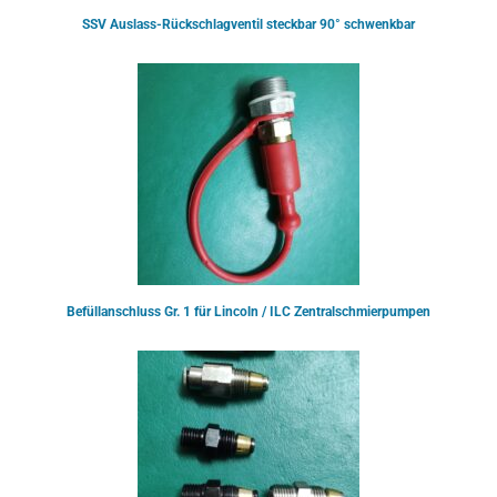
SSV Auslass-Rückschlagventil steckbar 90° schwenkbar
Befüllanschluss Gr. 1 für Lincoln / ILC Zentralschmierpumpen