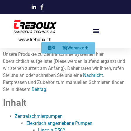
www.treboux.ch
Products search
Produkte Und Dienstleistungen
Schmiersysteme Und Zubehör
Shop
Warenkorb
Unsere Produkte zu Zentralschmiersystemen hier
übersichtlich aufgelistet (Diese werden laufend ergänzt und
wir stehen zurzeit am Anfang). Daher raten wir Ihnen, rufen
Sie uns an oder schreiben Sie uns eine
Nachricht
.
Fettpressen und Zubehör zum manuellen Schmieren finden
Sie in diesem
Beitrag
.
Inhalt
Zentralschmierpumpen
Elektrisch angetriebene Pumpen
Lincoln P502