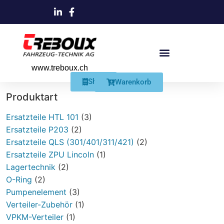
www.treboux.ch
Products search
Produkte Und Dienstleistungen
Schmiersysteme Und Zubehör
Shop
Warenkorb
Produktart
Ersatzteile HTL 101
(3)
Ersatzteile P203
(2)
Ersatzteile QLS (301/401/311/421)
(2)
Ersatzteile ZPU Lincoln
(1)
Lagertechnik
(2)
O-Ring
(2)
Pumpenelement
(3)
Verteiler-Zubehör
(1)
VPKM-Verteiler
(1)