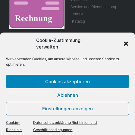
Service und Dienstleistung
Kontakt
Katalog
Rechnung
Cookie-Zustimmung
verwalten
Allgemeine
Geschäftsbedingungen
Wir verwenden Cookies, um unsere Website und unseren Service zu
optimieren.
Retouren
Cookies akzeptieren
Adresse
Kontakt
Ablehnen
E-Mail info@treboux.ch
Treboux Fahrzeug - Technik AG
Telefon: +41 (0)33 221 98 44
Einstellungen anzeigen
Tryssetstrasse 930
Mobile +41 (0)79 403 8 403
3076 Worb
Cookie-
Datenschutzerklärung Richtlinien und
Richtlinie
Geschäftsbedingungen