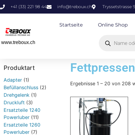
+41 (33) 221 98 44
info@treboux.ch
Tryssetstrasse 
Startseite
Online Shop
www.treboux.ch
Fettpressen
Produktart
Adapter
(1)
Ergebnisse 1 – 20 von 208 
Befüllanschluss
(2)
Drehgelenk
(1)
Druckluft
(3)
Ersatzteile 1240
Powerluber
(11)
Ersatzteile 1260
Powerluber
(7)