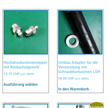
Hochdruckschmiernippel
Umbau Adapter für die
mit Rückschalgventil
Verwendung von
Schraubkartuschen LSH
13.70
CHF
excl. MWSt.
58.00
CHF
excl. MWSt.
Ausführung wählen
In den Warenkorb
Angebot!