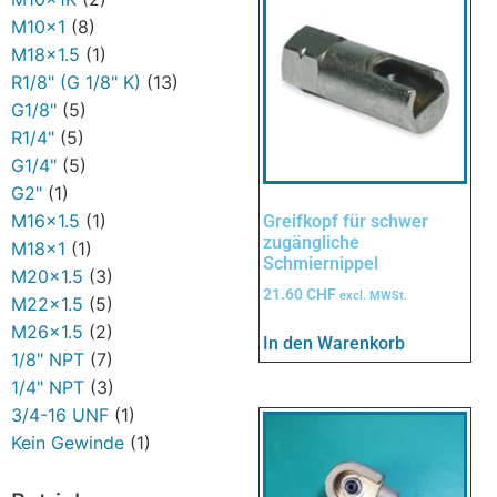
M10x1
(8)
M18x1.5
(1)
R1/8" (G 1/8" K)
(13)
G1/8"
(5)
R1/4"
(5)
G1/4"
(5)
G2"
(1)
M16x1.5
(1)
Greifkopf für schwer
zugängliche
M18x1
(1)
Schmiernippel
M20x1.5
(3)
21.60
CHF
excl. MWSt.
M22x1.5
(5)
M26x1.5
(2)
In den Warenkorb
1/8" NPT
(7)
1/4" NPT
(3)
3/4-16 UNF
(1)
Kein Gewinde
(1)