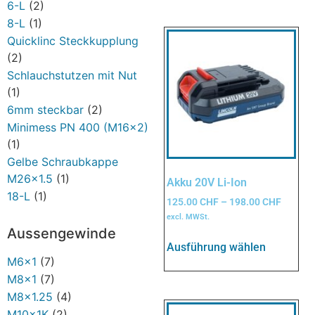
6-L
(2)
8-L
(1)
Quicklinc Steckkupplung
(2)
Schlauchstutzen mit Nut
(1)
6mm steckbar
(2)
Minimess PN 400 (M16x2)
(1)
Gelbe Schraubkappe
M26x1.5
(1)
Akku 20V Li-Ion
18-L
(1)
125.00
CHF
–
198.00
CHF
excl. MWSt.
Aussengewinde
Ausführung wählen
M6x1
(7)
M8x1
(7)
M8x1.25
(4)
M10x1K
(2)