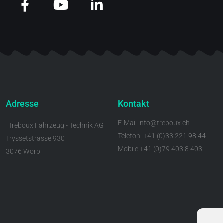
Adresse
Kontakt
E-Mail info@treboux.ch
Treboux Fahrzeug - Technik AG
Telefon: +41 (0)33 221 98 44
Tryssetstrasse 930
Mobile +41 (0)79 403 8 403
3076 Worb