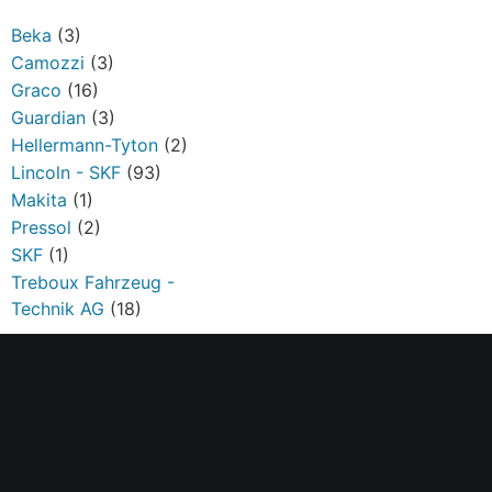
Beka
(3)
Camozzi
(3)
Graco
(16)
Guardian
(3)
Hellermann-Tyton
(2)
Lincoln - SKF
(93)
Makita
(1)
Pressol
(2)
SKF
(1)
Treboux Fahrzeug -
Technik AG
(18)