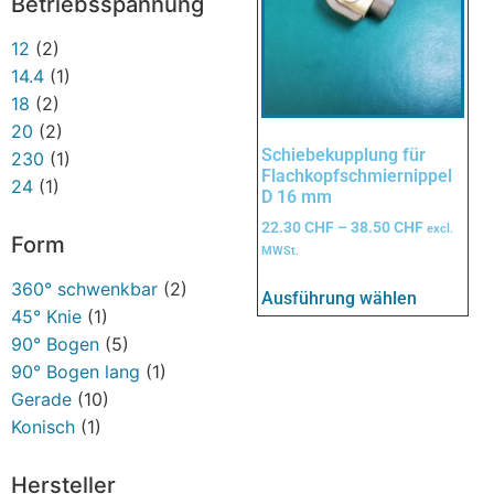
Betriebsspannung
12
(2)
14.4
(1)
18
(2)
20
(2)
Schiebekupplung für
230
(1)
Flachkopfschmiernippel
24
(1)
D 16 mm
22.30
CHF
–
38.50
CHF
excl.
Form
MWSt.
360° schwenkbar
(2)
Ausführung wählen
45° Knie
(1)
90° Bogen
(5)
90° Bogen lang
(1)
Gerade
(10)
Konisch
(1)
Hersteller