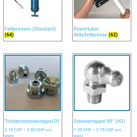
Fettpressen (Standard)
Powerluber
(64)
Akkufettpresse
(62)
Trichterschmiernippel D1
Schmiernippel 90° (H3)
2.10
CHF
–
2.80
CHF
1.50
CHF
–
2.70
CHF
excl.
excl.
MWSt.
MWSt.