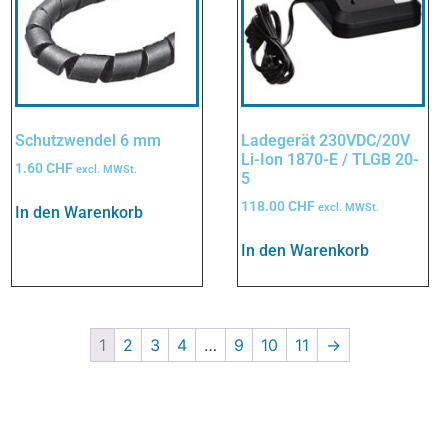
Schutzwendel 6 mm
Ladegerät 230VDC/20V
Li-Ion 1870-E / TLGB 20-
1.60
CHF
excl. MWSt.
5
118.00
CHF
excl. MWSt.
In den Warenkorb
In den Warenkorb
1
2
3
4
…
9
10
11
→