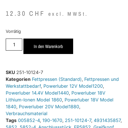
12.30
CHF
excl. MWSt.
Vorrätig
In den Warenkorb
SKU
251-10124-7
Kategorien
Fettpressen (Standard)
,
Fettpressen und
Werkstattbedarf
,
Powerluber 12V Model1200
,
Powerluber 14.4V Model1440
,
Powerluber 18V
Lithium-Ionen Model 1860
,
Powerluber 18V Model
1840
,
Powerluber 20V Model1880
,
Verbrauchsmaterial
Tags
005852-4
,
190-1670
,
251-10124-7
,
4931435857
,
5852
,
5852-4
,
Anschlussstück
,
FP5852
,
Greifkopf
,