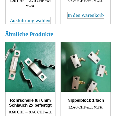
1.20
CHF
–
2.70
CHF
95.80
CHF
excl.
excl. MWSt.
MWSt.
In den Warenkorb
Ausführung wählen
Ähnliche Produkte
Rohrschelle für 6mm
Nippelblock 1 fach
Schlauch 2x befestigt
12.40
CHF
excl. MWSt.
0.60
CHF
–
8.40
CHF
excl.