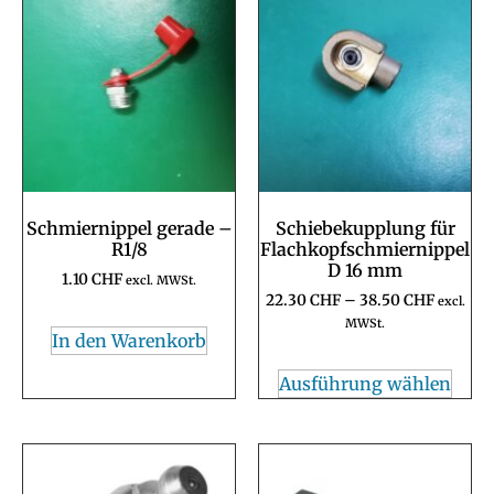
Schmiernippel gerade –
Schiebekupplung für
R1/8
Flachkopfschmiernippel
D 16 mm
1.10
CHF
excl. MWSt.
22.30
CHF
–
38.50
CHF
excl.
MWSt.
In den Warenkorb
Ausführung wählen