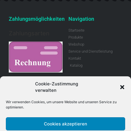
Zahlungsmöglichkeiten
Navigation
Startseite
Zahlungsarten
Produkte
Webshop
Service und Dienstleistung
Kontakt
Katalog
Rechnung
Cookie-Zustimmung
verwalten
Allgemeine
Geschäftsbedingungen
Wir verwenden Cookies, um unsere Website und unseren Service zu
optimieren.
Retouren
Cookies akzeptieren
Adresse
Kontakt