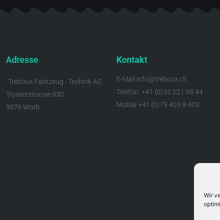
Adresse
Kontakt
E-Mail info@treboux.ch
Treboux Fahrzeug - Technik AG
Telefon: +41 (0)33 221 98 44
Tryssetstrasse 930
Mobile +41 (0)79 403 8 403
3076 Worb
Wir v
optim