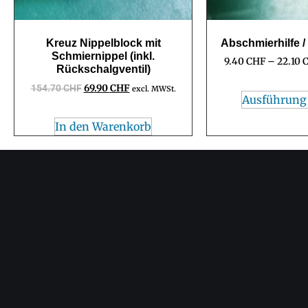
Kreuz Nippelblock mit
Abschmierhilfe /
Schmiernippel (inkl.
9.40
CHF
–
22.10
Rückschalgventil)
154.70
CHF
69.90
CHF
excl. MWSt.
Ausführung
In den Warenkorb