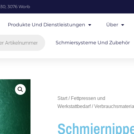
930; 3076 Worb
Produkte Und Dienstleistungen
Über
Schmiersysteme Und Zubehör
Start
/
Fettpressen und
Werkstattbedarf
/
Verbrauchsmateria
Schmiernippe