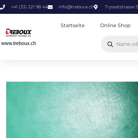
+41 (33) 221 98 44
info@treboux.ch
Tryssetstrasse 
Startseite
Online Shop
www.treboux.ch