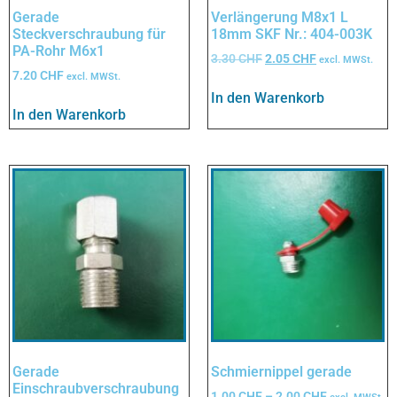
Gerade
Verlängerung M8x1 L
Steckverschraubung für
18mm SKF Nr.: 404-003K
PA-Rohr M6x1
3.30
CHF
2.05
CHF
excl. MWSt.
7.20
CHF
excl. MWSt.
In den Warenkorb
In den Warenkorb
Gerade
Schmiernippel gerade
Einschraubverschraubung
1.00
CHF
–
2.00
CHF