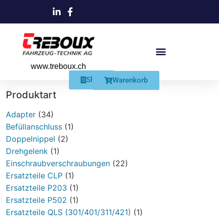
www.treboux.ch
Products search
Produkte Und Dienstleistungen
Schmiersysteme Und Zubehör
Shop
Warenkorb
Produktart
Adapter
(34)
Befüllanschluss
(1)
Doppelnippel
(2)
Drehgelenk
(1)
Einschraubverschraubungen
(22)
Ersatzteile CLP
(1)
Ersatzteile P203
(1)
Ersatzteile P502
(1)
Ersatzteile QLS (301/401/311/421)
(1)