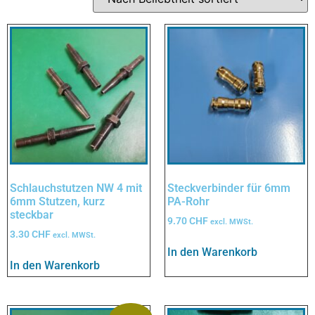
Schlauchstutzen NW 4 mit
Steckverbinder für 6mm
6mm Stutzen, kurz
PA-Rohr
steckbar
9.70
CHF
excl. MWSt.
3.30
CHF
excl. MWSt.
In den Warenkorb
In den Warenkorb