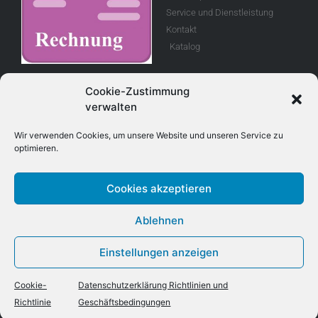
Service und Dienstleistung
Kontakt
Katalog
Rechnung
Cookie-Zustimmung
verwalten
Allgemeine
Geschäftsbedingungen
Wir verwenden Cookies, um unsere Website und unseren Service zu
optimieren.
Retouren
Cookies akzeptieren
Adresse
Kontakt
Ablehnen
E-Mail info@treboux.ch
Treboux Fahrzeug - Technik AG
Telefon: +41 (0)33 221 98 44
Einstellungen anzeigen
Tryssetstrasse 930
Mobile +41 (0)79 403 8 403
3076 Worb
Cookie-
Datenschutzerklärung Richtlinien und
Richtlinie
Geschäftsbedingungen