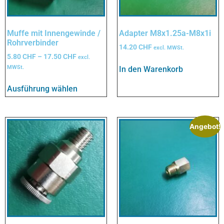
Muffe mit Innengewinde /
Adapter M8x1.25a-M8x1i
Rohrverbinder
14.20
CHF
excl. MWSt.
5.80
CHF
–
17.50
CHF
excl.
MWSt.
In den Warenkorb
Ausführung wählen
Angebot!