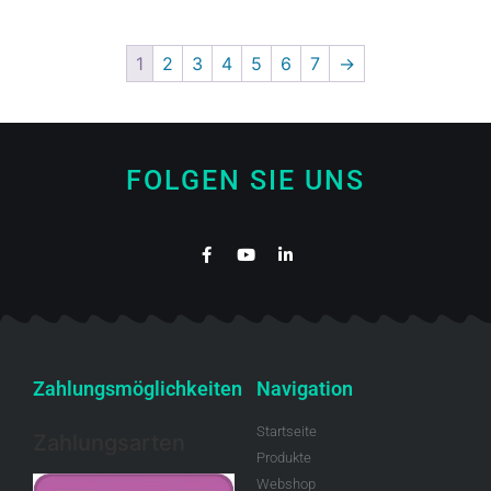
1
2
3
4
5
6
7
→
FOLGEN SIE UNS
Zahlungsmöglichkeiten
Navigation
Startseite
Zahlungsarten
Produkte
Webshop