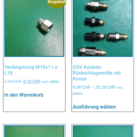
Angebot!
Verlängerung M10x1 i-a
SSV Auslass-
L18
Rückschlagventile mit
Konus
3.90
CHF
3.10
CHF
excl. MWSt.
6.00
CHF
–
25.20
CHF
excl.
MWSt.
In den Warenkorb
Ausführung wählen