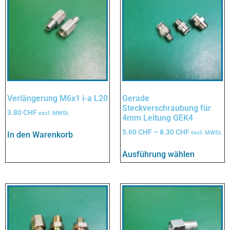
Verlängerung M6x1 i-a L20
Gerade
Steckverschraubung für
3.80
CHF
excl. MWSt.
4mm Leitung GEK4
5.60
CHF
–
8.30
CHF
excl. MWSt.
In den Warenkorb
Ausführung wählen