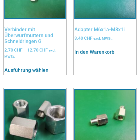
Verbinder mit
Adapter M6x1a-M8x1i
Überwurfmuttern und
3.40
CHF
excl. MWSt.
Schneidringen G
2.70
CHF
–
12.70
CHF
excl.
In den Warenkorb
MWSt.
Ausführung wählen