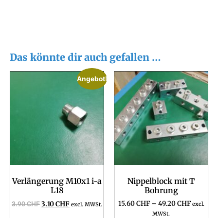
Das könnte dir auch gefallen …
Angebot!
Verlängerung M10x1 i-a
Nippelblock mit T
L18
Bohrung
15.60
CHF
–
49.20
CHF
3.90
CHF
3.10
CHF
excl.
excl. MWSt.
MWSt.