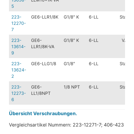
5
223-
GE6-LLR1/8K
G1/8″ K
6-LL
Stahl
12270-
7
223-
GE6-
G1/8″ K
6-LL
VA
13614-
LLR1/8K-VA
9
223-
GE6-LLG1/8
G1/8″
6-LL
Stahl
13624-
2
223-
GE6-
1/8 NPT
6-LL
Stahl
12273-
LL1/8NPT
6
Übersicht Verschraubungen.
Vergleichsartikel Nummern: 223-12271-7; 406-423