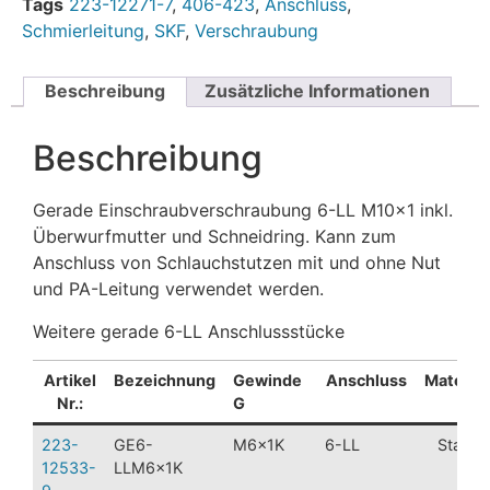
Tags
223-12271-7
,
406-423
,
Anschluss
,
Schmierleitung
,
SKF
,
Verschraubung
Beschreibung
Zusätzliche Informationen
Beschreibung
Gerade Einschraubverschraubung 6-LL M10x1 inkl.
Überwurfmutter und Schneidring. Kann zum
Anschluss von Schlauchstutzen mit und ohne Nut
und PA-Leitung verwendet werden.
Weitere gerade 6-LL Anschlussstücke
Artikel
Bezeichnung
Gewinde
Anschluss
Material
Nr.:
G
223-
GE6-
M6x1K
6-LL
Stahl
12533-
LLM6x1K