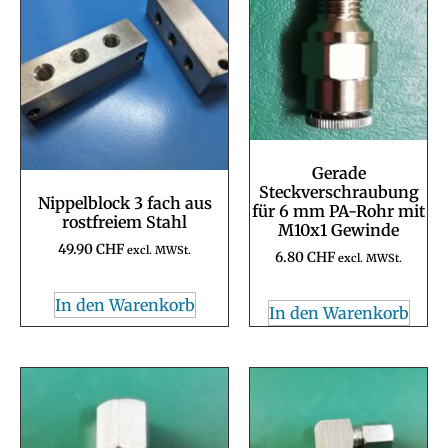
Gerade
Steckverschraubung
Nippelblock 3 fach aus
für 6 mm PA-Rohr mit
rostfreiem Stahl
M10x1 Gewinde
49.90
CHF
excl. MWSt.
6.80
CHF
excl. MWSt.
In den Warenkorb
In den Warenkorb