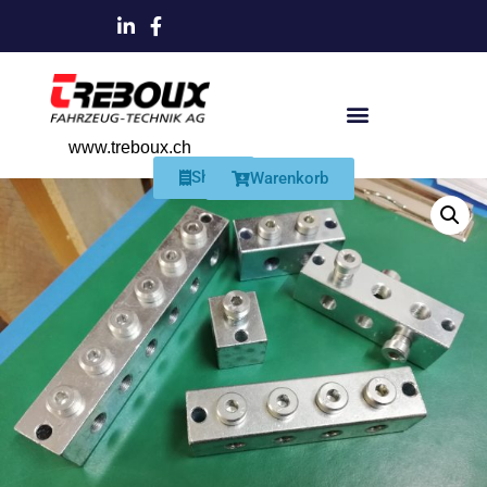
www.treboux.ch
Products search
Produkte Und Dienstleistungen
Schmiersysteme Und Zubehör
Shop
Warenkorb