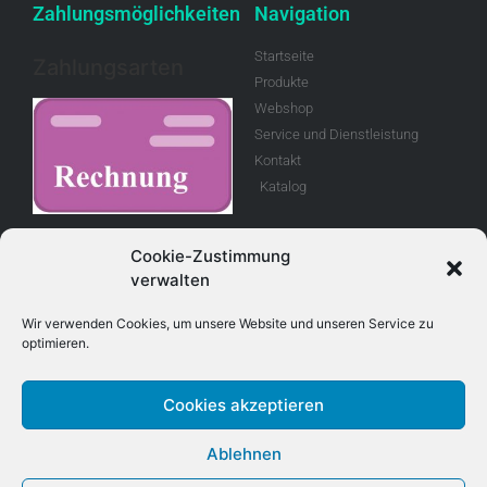
Zahlungsmöglichkeiten
Navigation
Startseite
Zahlungsarten
Produkte
Webshop
Service und Dienstleistung
Kontakt
Katalog
Rechnung
Cookie-Zustimmung
verwalten
Allgemeine
Geschäftsbedingungen
Wir verwenden Cookies, um unsere Website und unseren Service zu
optimieren.
Retouren
Cookies akzeptieren
Adresse
Kontakt
Ablehnen
E-Mail info@treboux.ch
Treboux Fahrzeug - Technik AG