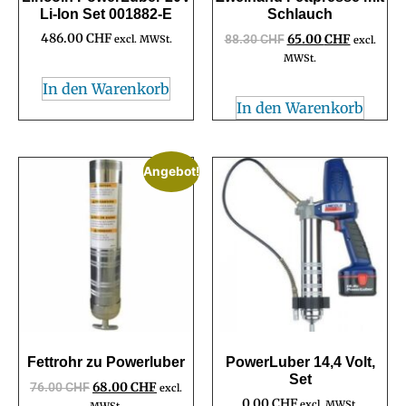
Li-Ion Set 001882-E
Schlauch
486.00
CHF
88.30
CHF
65.00
CHF
excl. MWSt.
excl.
MWSt.
In den Warenkorb
In den Warenkorb
Angebot!
Fettrohr zu Powerluber
PowerLuber 14,4 Volt,
Set
76.00
CHF
68.00
CHF
excl.
0.00
CHF
excl. MWSt.