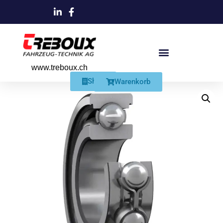
www.treboux.ch
Products search
Produkte Und Dienstleistungen
Schmiersysteme Und Zubehör
Shop
Warenkorb