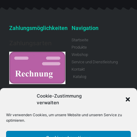
Zahlungsmöglichkeiten
Navigation
Startseite
Zahlungsarten
Produkte
Webshop
Service und Dienstleistung
Kontakt
Katalog
Rechnung
Cookie-Zustimmung
verwalten
Allgemeine
Geschäftsbedingungen
Wir verwenden Cookies, um unsere Website und unseren Service zu
optimieren.
Retouren