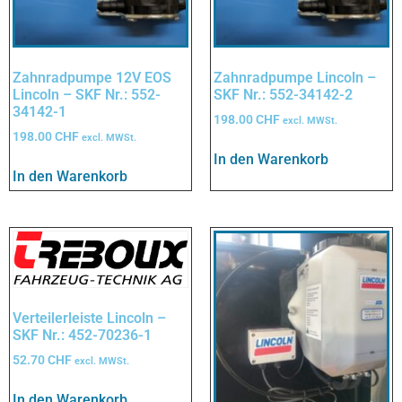
Zahnradpumpe 12V EOS
Zahnradpumpe Lincoln –
Lincoln – SKF Nr.: 552-
SKF Nr.: 552-34142-2
34142-1
198.00
CHF
excl. MWSt.
198.00
CHF
excl. MWSt.
In den Warenkorb
In den Warenkorb
Verteilerleiste Lincoln –
SKF Nr.: 452-70236-1
52.70
CHF
excl. MWSt.
In den Warenkorb