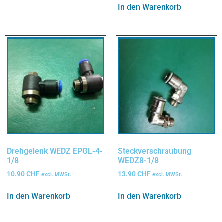
In den Warenkorb
Drehgelenk WEDZ EPGL-4-
Steckverschraubung
1/8
WEDZ8-1/8
10.90
CHF
13.90
CHF
excl. MWSt.
excl. MWSt.
In den Warenkorb
In den Warenkorb