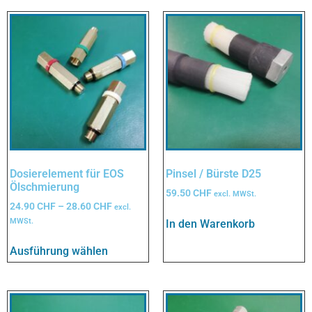
Dosierelement für EOS
Pinsel / Bürste D25
Ölschmierung
59.50
CHF
excl. MWSt.
24.90
CHF
–
28.60
CHF
excl.
MWSt.
In den Warenkorb
Ausführung wählen