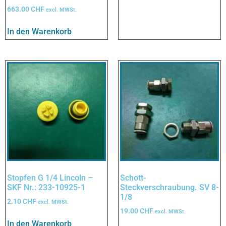
663.00
CHF
excl. MWSt.
In den Warenkorb
Stopfen G 1/4 Lincoln –
Schott-
SKF Nr.: 233-10925-1
Steckverschraubung. SV 8-
1/8
2.10
CHF
excl. MWSt.
19.00
CHF
excl. MWSt.
In den Warenkorb