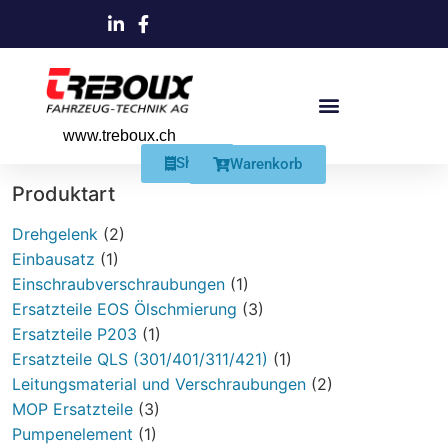
www.treboux.ch
Products search
Produkte Und Dienstleistungen
Schmiersysteme Und Zubehör
Shop
Warenkorb
Produktart
Drehgelenk
(2)
Einbausatz
(1)
Einschraubverschraubungen
(1)
Ersatzteile EOS Ölschmierung
(3)
Ersatzteile P203
(1)
Ersatzteile QLS (301/401/311/421)
(1)
Leitungsmaterial und Verschraubungen
(2)
MOP Ersatzteile
(3)
Pumpenelement
(1)