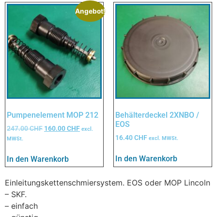
Angebot!
Pumpenelement MOP 212
Behälterdeckel 2XNBO /
EOS
247.00
CHF
160.00
CHF
excl.
16.40
CHF
excl. MWSt.
MWSt.
In den Warenkorb
In den Warenkorb
Einleitungskettenschmiersystem. EOS oder MOP Lincoln
– SKF.
– einfach