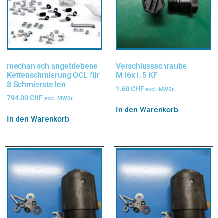
mechanisch angetriebene
Verschlussschraube
Kettenschmierung OCL für
M16x1.5 KF
8 Schmierstellen
1.60
CHF
excl. MWSt.
794.00
CHF
excl. MWSt.
In den Warenkorb
In den Warenkorb