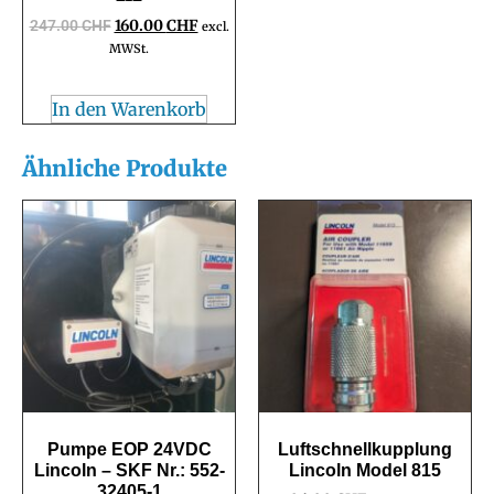
247.00
CHF
160.00
CHF
excl.
MWSt.
In den Warenkorb
Ähnliche Produkte
Pumpe EOP 24VDC
Luftschnellkupplung
Lincoln – SKF Nr.: 552-
Lincoln Model 815
32405-1