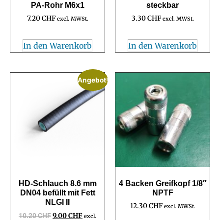
PA-Rohr M6x1
steckbar
7.20
CHF
3.30
CHF
excl. MWSt.
excl. MWSt.
In den Warenkorb
In den Warenkorb
Angebot!
HD-Schlauch 8.6 mm
4 Backen Greifkopf 1/8″
DN04 befüllt mit Fett
NPTF
NLGI II
12.30
CHF
excl. MWSt.
10.20
CHF
9.00
CHF
excl.