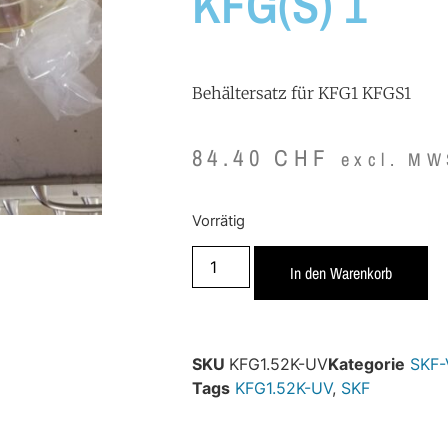
KFG(S) 1
Behältersatz für KFG1 KFGS1
84.40
CHF
excl. MW
Vorrätig
In den Warenkorb
SKU
KFG1.52K-UV
Kategorie
SKF-
Tags
KFG1.52K-UV
,
SKF