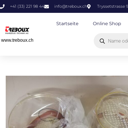
+41 (33) 221 98 44
info@treboux.ch
Tryssetstrasse 
Startseite
Online Shop
www.treboux.ch