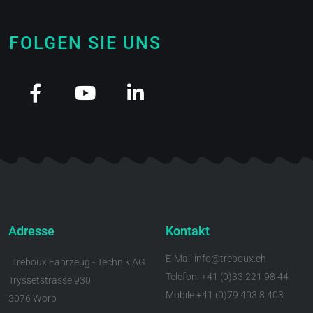
FOLGEN SIE UNS
Adresse
Kontakt
E-Mail info@treboux.ch
Treboux Fahrzeug - Technik AG
Telefon: +41 (0)33 221 98 44
Tryssetstrasse 930
Mobile +41 (0)79 403 8 403
3076 Worb