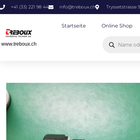
+41 (33) 221 98 44
info@treboux.ch
Tryssetstrasse 
Startseite
Online Shop
www.treboux.ch