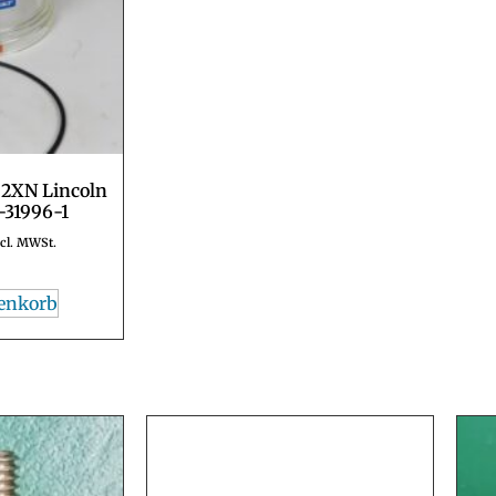
 2XN Lincoln
-31996-1
cl. MWSt.
enkorb