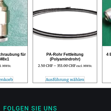
chraubung für
PA-Rohr Fettleitung
4 
 M8x1
(Polyamindrohr)
2.50
CHF
–
353.00
CHF
l. MWSt.
excl. MWSt.
enkorb
Ausführung wählen
FOLGEN SIE UNS