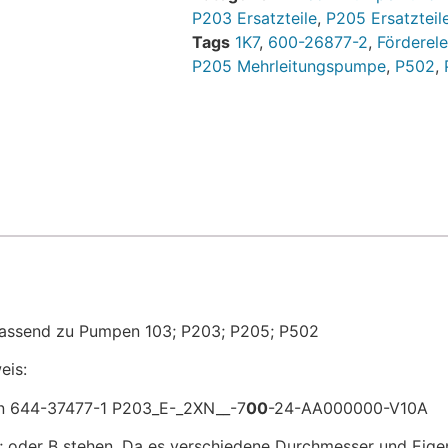
P203 Ersatzteile
,
P205 Ersatzteil
Tags
1K7
,
600-26877-2
,
Förderel
P205 Mehrleitungspumpe
,
P502
,
Passend zu Pumpen 103; P203; P205; P502
eis:
en 644-37477-1 P203_E-_2XN__-7
00
-24-AA000000-V10A
; oder B stehen. Da es verschiedene Durchmesser und Eigen