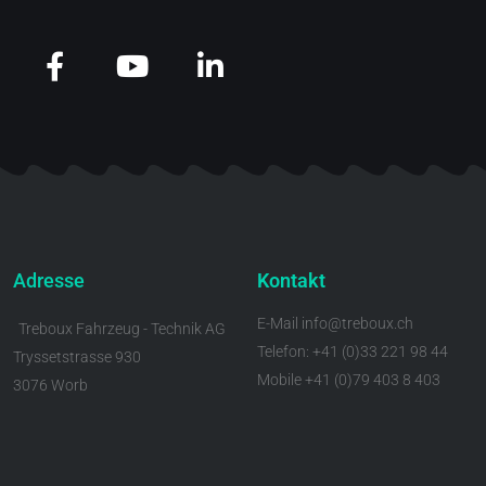
Adresse
Kontakt
E-Mail info@treboux.ch
Treboux Fahrzeug - Technik AG
Telefon: +41 (0)33 221 98 44
Tryssetstrasse 930
Mobile +41 (0)79 403 8 403
3076 Worb