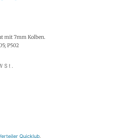
nt mit 7mm Kolben.
05; P502
WSt.
erteiler Quicklub
,