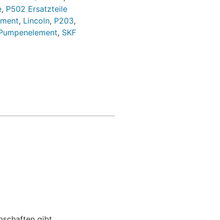
e
,
P502 Ersatzteile
ement
,
Lincoln
,
P203
,
Pumpenelement
,
SKF
schaften gibt.