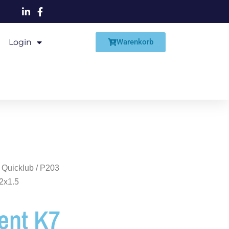
Login
Shop
Warenkorb
 Quicklub
/
P203
2x1.5
ent K7