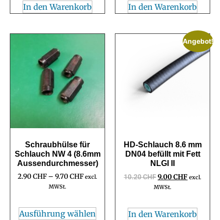
In den Warenkorb
In den Warenkorb
Angebot!
Schraubhülse für
HD-Schlauch 8.6 mm
Schlauch NW 4 (8.6mm
DN04 befüllt mit Fett
Aussendurchmesser)
NLGI II
2.90
CHF
–
9.70
CHF
10.20
CHF
9.00
CHF
excl.
excl.
MWSt.
MWSt.
Ausführung wählen
In den Warenkorb