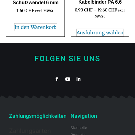
Kabelbinder PA 6.6
Schutzwendel 6 mm
0.90
CHF
–
19.60
CHF
1.60
CHF
excl.
excl. MWSt.
MWSt.
In den Warenkorb
Ausführung wählen
FOLGEN SIE UNS
Zahlungsmöglichkeiten
Navigation
Startseite
Zahlungsarten
Produkte