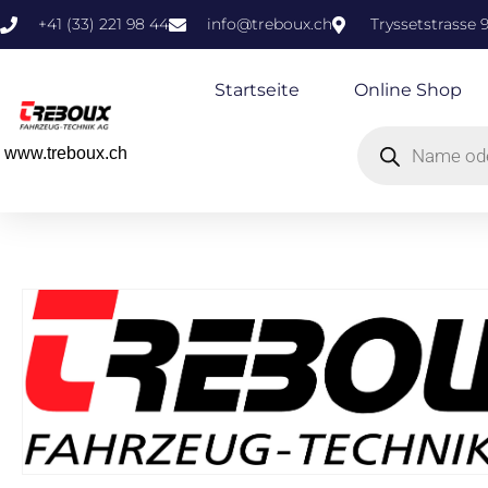
+41 (33) 221 98 44
info@treboux.ch
Tryssetstrasse 
Startseite
Online Shop
www.treboux.ch