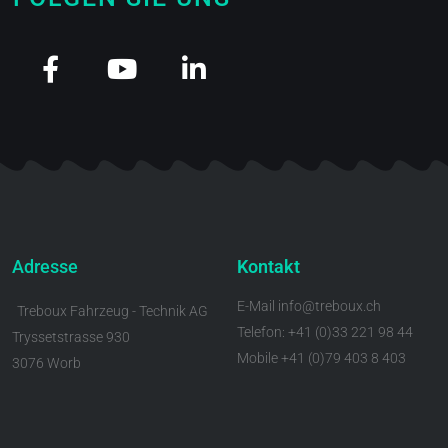
Adresse
Kontakt
E-Mail info@treboux.ch
Treboux Fahrzeug - Technik AG
Telefon: +41 (0)33 221 98 44
Tryssetstrasse 930
Mobile +41 (0)79 403 8 403
3076 Worb