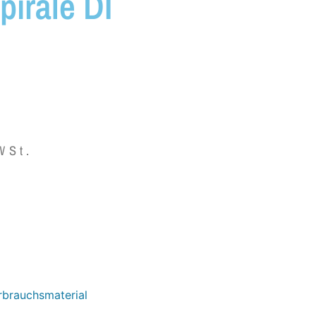
pirale DI
WSt.
rbrauchsmaterial