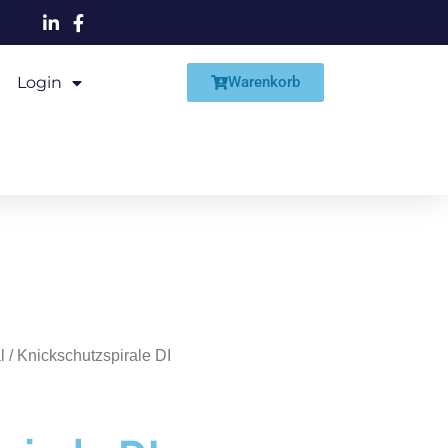
Login
Shop
Warenkorb
l
/ Knickschutzspirale DI