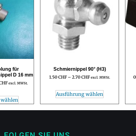
lung für
Schmiernippel 90° (H3)
ippel D 16 mm
1.50
CHF
–
2.70
CHF
0
excl. MWSt.
CHF
excl. MWSt.
Ausführung wählen
 wählen
FOLGEN SIE UNS