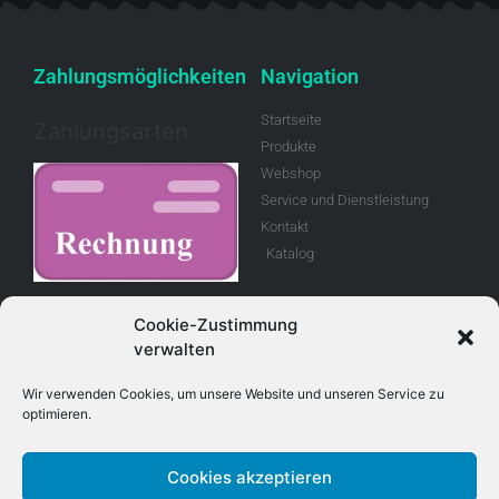
Zahlungsmöglichkeiten
Navigation
Startseite
Zahlungsarten
Produkte
Webshop
Service und Dienstleistung
Kontakt
Katalog
Rechnung
Cookie-Zustimmung
verwalten
Allgemeine
Geschäftsbedingungen
Wir verwenden Cookies, um unsere Website und unseren Service zu
optimieren.
Retouren
Cookies akzeptieren