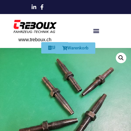
www.treboux.ch
Products search
Produkte Und Dienstleistungen
Schmiersysteme Und Zubehör
Shop
Warenkorb