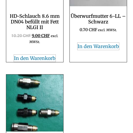
HD-Schlauch 8.6 mm
Überwurfmutter 6-LL –
DN04 befüllt mit Fett
Schwarz
NLGI II
0.70
CHF
excl. MWSt.
10.20
CHF
9.00
CHF
excl.
MWSt.
In den Warenkorb
In den Warenkorb