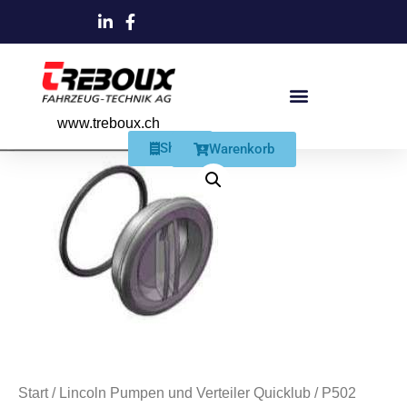
www.treboux.ch
Products search
Produkte Und Dienstleistungen
Schmiersysteme Und Zubehör
Shop
Warenkorb
Start
/
Lincoln Pumpen und Verteiler Quicklub
/
P502