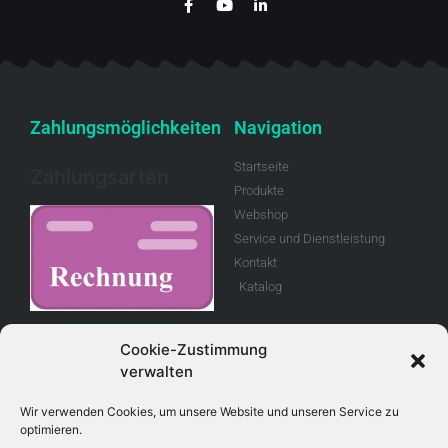
Zahlungsmöglichkeiten
Navigation
Startseite
Zahlungsarten
Produkte
Webshop
Service und Dienstleistung
Kontakt
Katalog
Rechnung
Cookie-Zustimmung
verwalten
Allgemeine
Geschäftsbedingungen
Wir verwenden Cookies, um unsere Website und unseren Service zu
optimieren.
Retouren