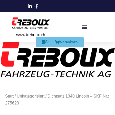
www.treboux.ch
Products search
Produkte Und Dienstleistungen
Schmiersysteme Und Zubehör
Shop
Warenkorb
Start
/
Unkategorisiert
/ Dichtsatz 1340 Lincoln – SKF Nr.:
275623