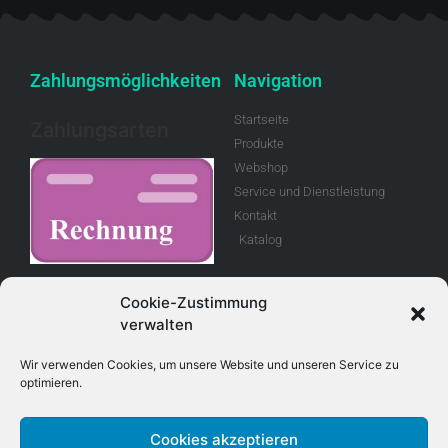
Zahlungsmöglichkeiten
Navigation
Startseite
Zahlungsarten
Produkte
Webshop
Service und Dienstleistung
Kontakt
Katalog
Rechnung
Cookie-Zustimmung
verwalten
Allgemeine
Geschäftsbedingungen
Wir verwenden Cookies, um unsere Website und unseren Service zu
optimieren.
Retouren
Cookies akzeptieren