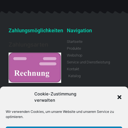
Zahlungsmöglichkeiten
Navigation
Startseite
Zahlungsarten
Produkte
Webshop
Service und Dienstleistung
Kontakt
Katalog
Rechnung
Cookie-Zustimmung
verwalten
Allgemeine
Geschäftsbedingungen
Wir verwenden Cookies, um unsere Website und unseren Service zu
optimieren.
Retouren