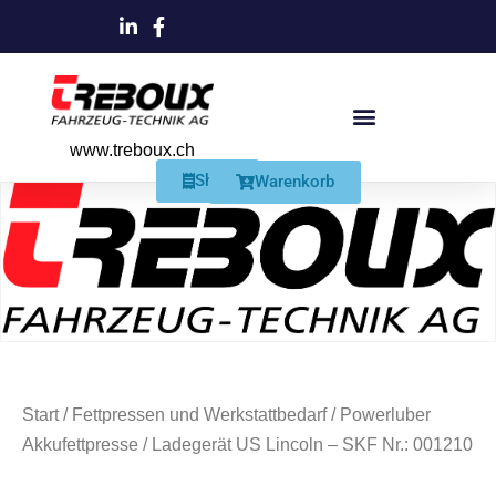
www.treboux.ch
Products search
Produkte Und Dienstleistungen
Schmiersysteme Und Zubehör
Shop
Warenkorb
Start
/
Fettpressen und Werkstattbedarf
/
Powerluber
Akkufettpresse
/ Ladegerät US Lincoln – SKF Nr.: 001210