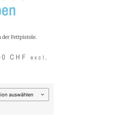
pen
er Fettpistole.
00
CHF
excl.