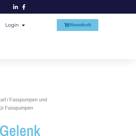
Login
Shop
Warenkorb
arf
/
Fasspumpen und
für Fasspumpen
 Gelenk