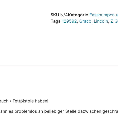
SKU
N/A
Kategorie
Fasspumpen u
Tags
129592
,
Graco
,
Lincoln
,
Z-G
uch / Fettpistole haben!
kann es problemlos an beliebiger Stelle dazwischen geschr