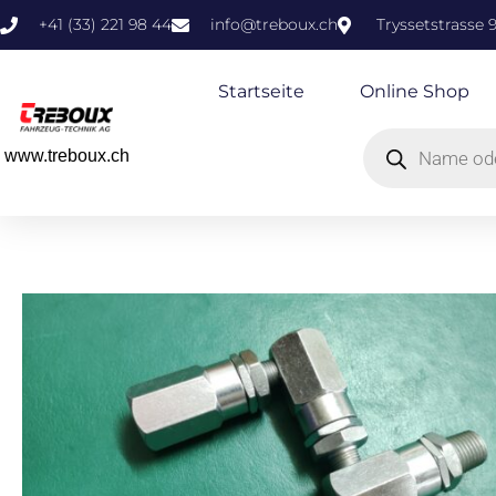
+41 (33) 221 98 44
info@treboux.ch
Tryssetstrasse 
Startseite
Online Shop
www.treboux.ch