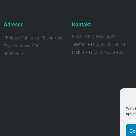
Adresse
Kontakt
E-Mail info@treboux.ch
Treboux Fahrzeug - Technik AG
Telefon: +41 (0)33 221 98 44
Tryssetstrasse 930
Mobile +41 (0)79 403 8 403
3076 Worb
Wir v
optim
Co