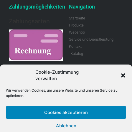
Zahlungsmöglichkeiten
Navigation
Startseite
Zahlungsarten
Produkte
Webshop
Service und Dienstleistung
Kontakt
Katalog
Rechnung
Cookie-Zustimmung
verwalten
Allgemeine
Geschäftsbedingungen
Wir verwenden Cookies, um unsere Website und unseren Service zu
optimieren.
Retouren
Cookies akzeptieren
Adresse
Kontakt
Ablehnen
E-Mail info@treboux.ch