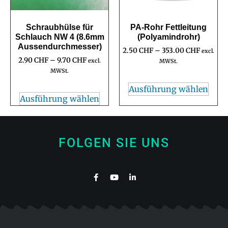
Schraubhülse für
PA-Rohr Fettleitung
Schlauch NW 4 (8.6mm
(Polyamindrohr)
Aussendurchmesser)
2.50
CHF
–
353.00
CHF
excl.
2.90
CHF
–
9.70
CHF
excl.
MWSt.
MWSt.
Ausführung wählen
Ausführung wählen
FOLGEN SIE UNS