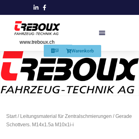
www.treboux.ch
Products search
Produkte Und Dienstleistungen
Schmiersysteme Und Zubehör
Shop
Warenkorb
Start
/
Leitungsmaterial für Zentralschmierungen
/ Gerade
Schottvers. M14x1.5a M10x1i-i