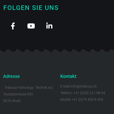
FOLGEN SIE UNS
Adresse
Kontakt
E-Mail info@treboux.ch
Treboux Fahrzeug - Technik AG
Telefon: +41 (0)33 221 98 44
Tryssetstrasse 930
Mobile +41 (0)79 403 8 403
3076 Worb