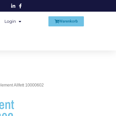
Login
Shop
Warenkorb
ement Allfett 10000602
ent