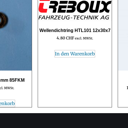
Wellendichtring HTL101 12x30x7
4.80
CHF
excl. MWSt.
In den Warenkorb
3 mm 85FKM
cl. MWSt.
enkorb