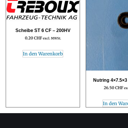
Scheibe ST 6 CF – 200HV
0.20
CHF
excl. MWSt.
In den Warenkorb
Nutring 4×7.5×
26.50
CHF
ex
In den War