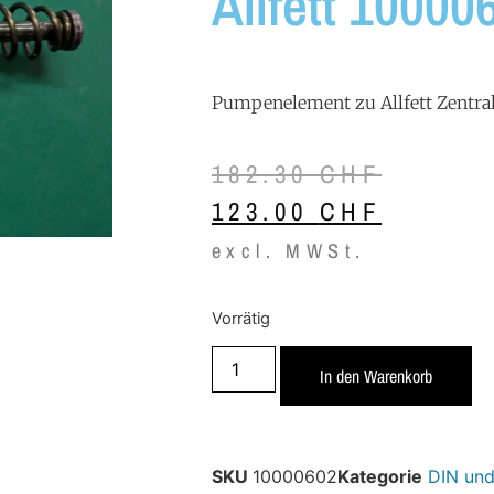
Allfett 10000
Pumpenelement zu Allfett Zent
182.30
CHF
123.00
CHF
excl. MWSt.
Vorrätig
In den Warenkorb
SKU
10000602
Kategorie
DIN und