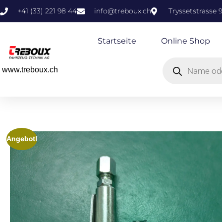
+41 (33) 221 98 44
info@treboux.ch
Tryssetstrasse 
Startseite
Online Shop
www.treboux.ch
Angebot!