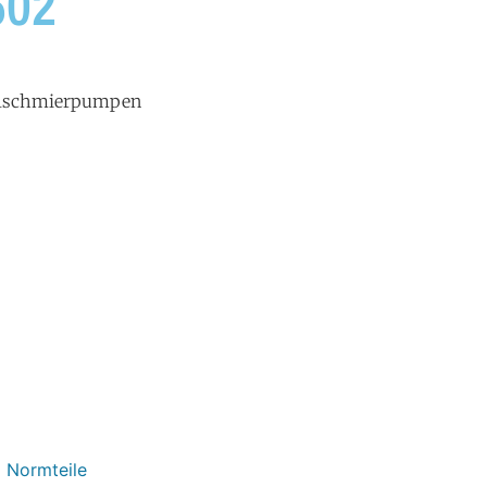
602
ralschmierpumpen
 Normteile