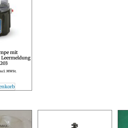
mpe mit
d Leermeldung
G203
xcl. MWSt.
enkorb