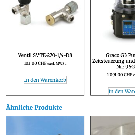
Ventil SVTE-270-1/4-D8
Graco G3 Pu
Zeitsteuerung un
103.00
CHF
excl. MWSt.
Nr.: 96
1'091.00
CHF
e
In den Warenkorb
In den War
Ähnliche Produkte