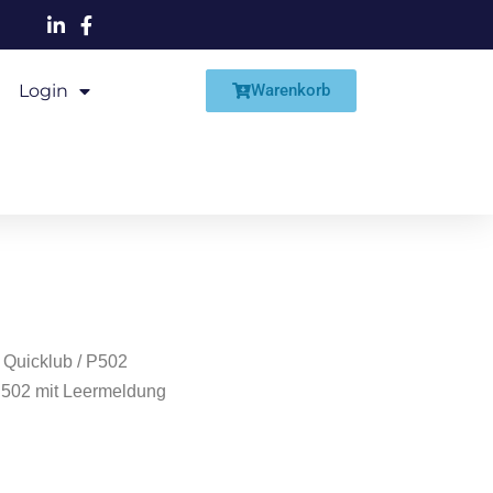
Login
Shop
Warenkorb
 Quicklub
/
P502
P502 mit Leermeldung