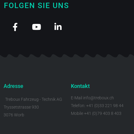
FOLGEN SIE UNS
Adresse
Kontakt
E-Mail info@treboux.ch
Treboux Fahrzeug - Technik AG
Telefon: +41 (0)33 221 98 44
Tryssetstrasse 930
Mobile +41 (0)79 403 8 403
3076 Worb