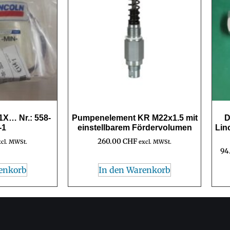
1X… Nr.: 558-
Pumpenelement KR M22x1.5 mit
D
-1
einstellbarem Fördervolumen
Lin
260.00
CHF
xcl. MWSt.
excl. MWSt.
94
enkorb
In den Warenkorb