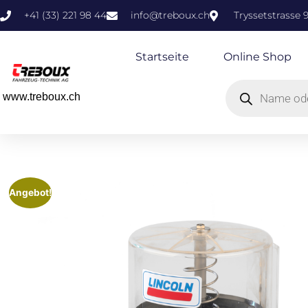
+41 (33) 221 98 44
info@treboux.ch
Tryssetstrasse 
Startseite
Online Shop
www.treboux.ch
Angebot!