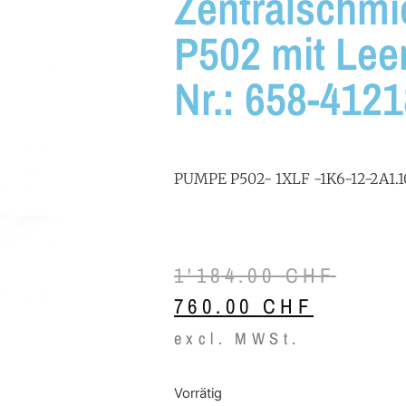
Zentralschm
P502 mit Le
Nr.: 658-4121
PUMPE P502- 1XLF -1K6-12-2A1.10
1'184.00
CHF
760.00
CHF
excl. MWSt.
Vorrätig