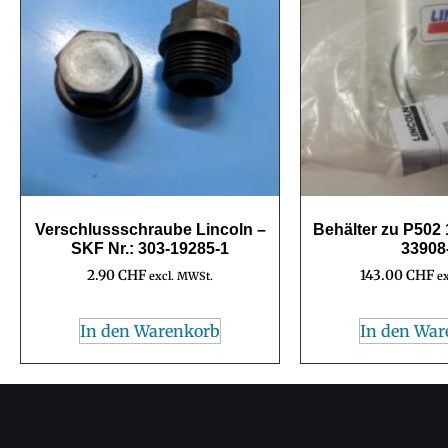
Verschlussschraube Lincoln –
Behälter zu P502 
SKF Nr.: 303-19285-1
33908
2.90
CHF
143.00
CHF
excl. MWSt.
e
In den Warenkorb
In den War