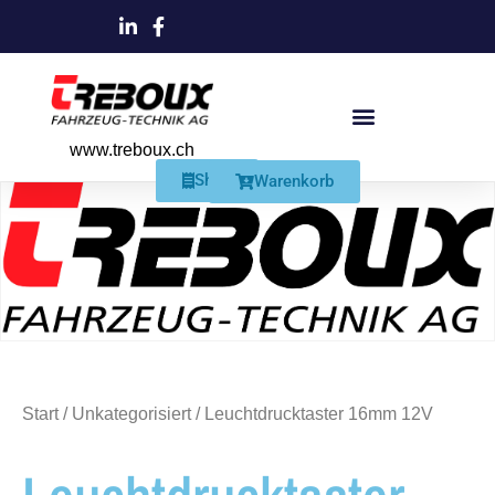
www.treboux.ch
Products search
Produkte Und Dienstleistungen
Schmiersysteme Und Zubehör
Shop
Warenkorb
Start
/
Unkategorisiert
/ Leuchtdrucktaster 16mm 12V