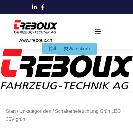
www.treboux.ch
Products search
Produkte Und Dienstleistungen
Schmiersysteme Und Zubehör
Shop
Warenkorb
Start
/
Unkategorisiert
/ Schalterbeleuchtung Grün LED
30V grün