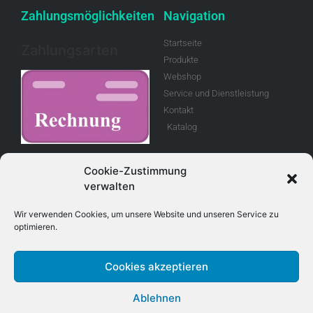
Zahlungsmöglichkeiten
Navigation
Startseite
Zahlungsarten
Produkte
Webshop
Service und Dienstleistung
Kontakt
Katalog
Rechnung
Cookie-Zustimmung
verwalten
Allgemeine
Geschäftsbedingungen
Wir verwenden Cookies, um unsere Website und unseren Service zu
optimieren.
Retouren
Cookies akzeptieren
Adresse
Kontakt
Ablehnen
E-Mail info@treboux.ch