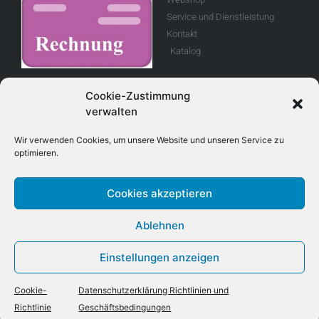
Service und Dienstleistung
Kontakt
Katalog
Rechnung
Cookie-Zustimmung
verwalten
Allgemeine
Geschäftsbedingungen
Wir verwenden Cookies, um unsere Website und unseren Service zu
optimieren.
Retouren
Cookies akzeptieren
Adresse
Kontakt
Ablehnen
E-Mail info@treboux.ch
Treboux Fahrzeug - Technik AG
Telefon: +41 (0)33 221 98 44
Einstellungen anzeigen
Tryssetstrasse 930
Mobile +41 (0)79 403 8 403
3076 Worb
Cookie-
Datenschutzerklärung Richtlinien und
Richtlinie
Geschäftsbedingungen