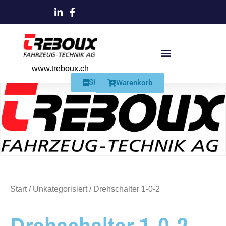
www.treboux.ch
Products search
Produkte Und Dienstleistungen
Schmiersysteme Und Zubehör
Shop
Warenkorb
Start
/
Unkategorisiert
/ Drehschalter 1-0-2