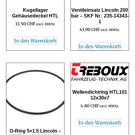
Kugellager
Ventileinsatz Lincoln 200
Gehäusedeckel HTL
bar – SKF Nr.: 235-14343-
1
13.50
CHF
excl. MWSt.
43.90
CHF
excl. MWSt.
In den Warenkorb
In den Warenkorb
Wellendichtring HTL101
12x30x7
4.80
CHF
excl. MWSt.
In den Warenkorb
O-Ring 5×1.5 Lincoln –