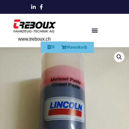
www.treboux.ch
Products search
Produkte Und Dienstleistungen
Schmiersysteme Und Zubehör
Shop
Warenkorb