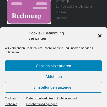
Webshop
Service und Dienstleistung
Kontakt
Katalog
Rechnung
Cookie-Zustimmung
verwalten
Allgemeine
Geschäftsbedingungen
Wir verwenden Cookies, um unsere Website und unseren Service zu
optimieren.
Retouren
Cookies akzeptieren
Adresse
Kontakt
Ablehnen
E-Mail info@treboux.ch
Treboux Fahrzeug - Technik AG
Telefon: +41 (0)33 221 98 44
Einstellungen anzeigen
Tryssetstrasse 930
Mobile +41 (0)79 403 8 403
3076 Worb
Cookie-
Datenschutzerklärung Richtlinien und
Richtlinie
Geschäftsbedingungen