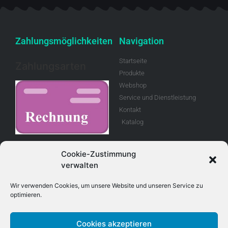
Zahlungsmöglichkeiten
Navigation
Startseite
Zahlungsarten
Produkte
Webshop
Service und Dienstleistung
Kontakt
Katalog
Rechnung
Cookie-Zustimmung
verwalten
Allgemeine
Geschäftsbedingungen
Wir verwenden Cookies, um unsere Website und unseren Service zu
optimieren.
Retouren
Cookies akzeptieren