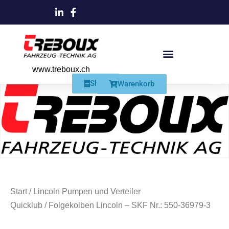
www.treboux.ch
Products search
Produkte Und Dienstleistungen
Schmiersysteme Und Zubehör
Shop
Warenkorb
Start
/
Lincoln Pumpen und Verteiler
Quicklub
/ Folgekolben Lincoln – SKF Nr.: 550-36979-3