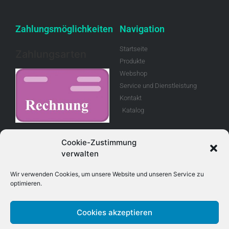
Zahlungsmöglichkeiten
Navigation
Startseite
Zahlungsarten
Produkte
Webshop
Service und Dienstleistung
Kontakt
Katalog
Rechnung
Cookie-Zustimmung
verwalten
Allgemeine
Geschäftsbedingungen
Wir verwenden Cookies, um unsere Website und unseren Service zu
optimieren.
Retouren
Cookies akzeptieren
Adresse
Kontakt