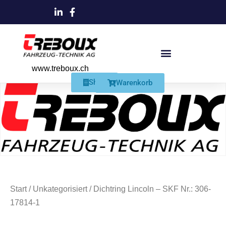
www.treboux.ch
Products search
Produkte Und Dienstleistungen
Schmiersysteme Und Zubehör
Shop
Warenkorb
Start
/
Unkategorisiert
/ Dichtring Lincoln – SKF Nr.: 306-
17814-1