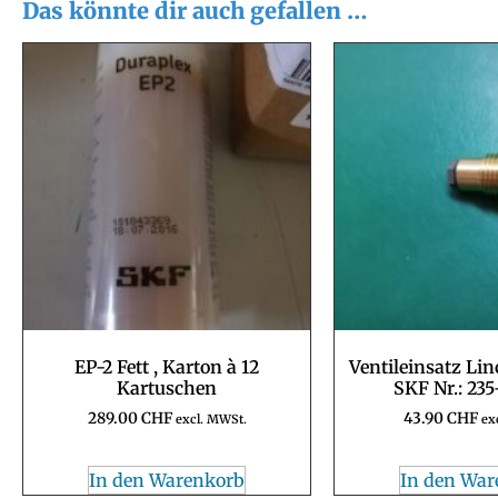
Das könnte dir auch gefallen …
EP-2 Fett , Karton à 12
Ventileinsatz Lin
Kartuschen
SKF Nr.: 235
289.00
CHF
43.90
CHF
excl. MWSt.
ex
In den Warenkorb
In den War