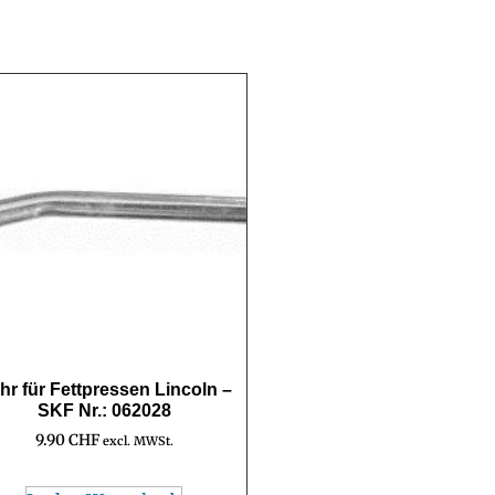
hr für Fettpressen Lincoln –
SKF Nr.: 062028
9.90
CHF
excl. MWSt.