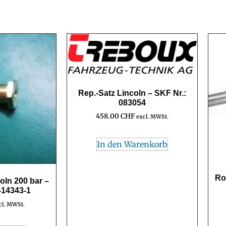
Rep.-Satz Lincoln – SKF Nr.:
083054
458.00
CHF
excl. MWSt.
In den Warenkorb
Ro
coln 200 bar –
-14343-1
cl. MWSt.