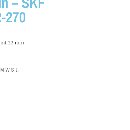
ln – SKF
R-270
 mit 22 mm
 MWSt.