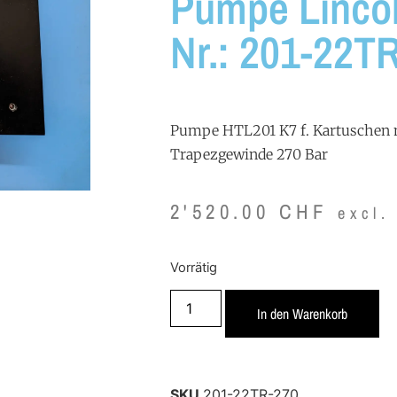
Pumpe Linco
Nr.: 201-22T
Pumpe HTL201 K7 f. Kartuschen
Trapezgewinde 270 Bar
2'520.00
CHF
excl.
Vorrätig
In den Warenkorb
SKU
201-22TR-270