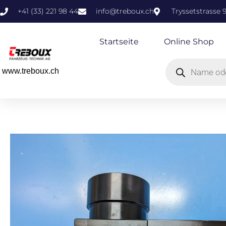
+41 (33) 221 98 44
info@treboux.ch
Tryssetstrasse 
Startseite
Online Shop
www.treboux.ch