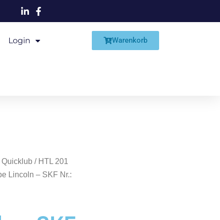
Login
Shop
Warenkorb
 Quicklub
/
HTL 201
e Lincoln – SKF Nr.: