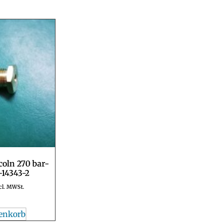
coln 270 bar-
-14343-2
cl. MWSt.
enkorb