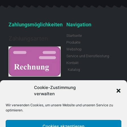
Zahlungsmöglichkeiten
Navigation
Startseite
Zahlungsarten
Produkte
Webshop
Service und Dienstleistung
Kontakt
Katalog
Rechnung
Cookie-Zustimmung
verwalten
Allgemeine
Geschäftsbedingungen
Wir verwenden Cookies, um unsere Website und unseren Service zu
optimieren.
Retouren
Cookies akzeptieren