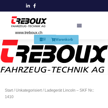
www.treboux.ch
Products search
Produkte Und Dienstleistungen
Schmiersysteme Und Zubehör
Shop
Warenkorb
Start
/
Unkategorisiert
/ Ladegerät Lincoln – SKF Nr.:
1410