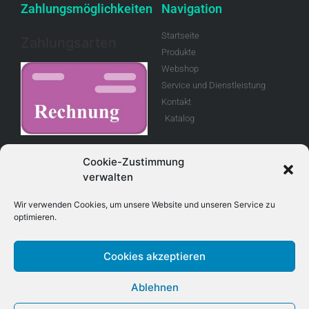
Zahlungsmöglichkeiten
Navigation
Startseite
Zahlungsarten
Produkte
Webshop
Service und Dienstleistung
Kontakt
Katalog
Rechnung
Cookie-Zustimmung
verwalten
Allgemeine
Geschäftsbedingungen
Wir verwenden Cookies, um unsere Website und unseren Service zu
optimieren.
Retouren
Cookies akzeptieren
Adresse
Kontakt
Ablehnen
E-Mail info@treboux.ch
Treboux Fahrzeug - Technik AG