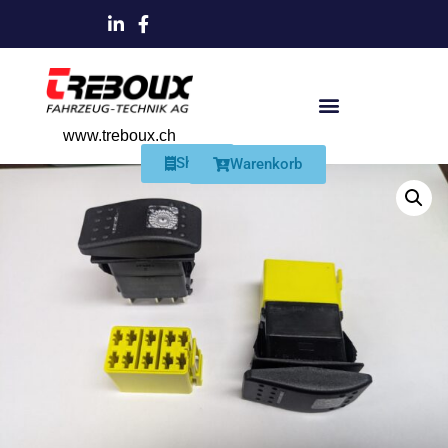
www.treboux.ch
Products search
Produkte Und Dienstleistungen
Schmiersysteme Und Zubehör
Shop
Warenkorb