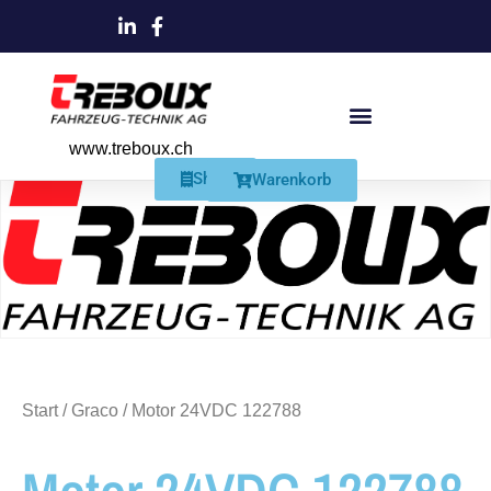
www.treboux.ch
Products search
Produkte Und Dienstleistungen
Schmiersysteme Und Zubehör
Shop
Warenkorb
Start
/
Graco
/ Motor 24VDC 122788