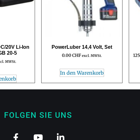
C/20V Li-Ion
PowerLuber 14,4 Volt, Set
GB 20-5
0.00
CHF
12
excl. MWSt.
cl. MWSt.
In den Warenkorb
enkorb
FOLGEN SIE UNS