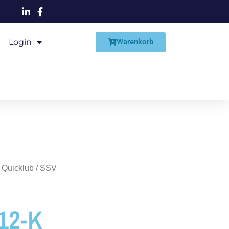
Login
Shop
Warenkorb
 Quicklub
/
SSV
V12-K