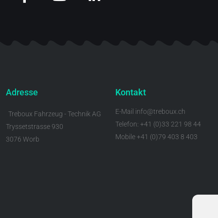
Adresse
Kontakt
E-Mail info@treboux.ch
Treboux Fahrzeug - Technik AG
Telefon: +41 (0)33 221 98 44
Tryssetstrasse 930
Mobile +41 (0)79 403 8 403
3076 Worb