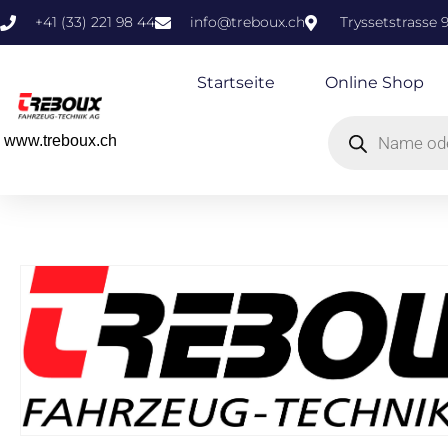
+41 (33) 221 98 44
info@treboux.ch
Tryssetstrasse 
Startseite
Online Shop
www.treboux.ch