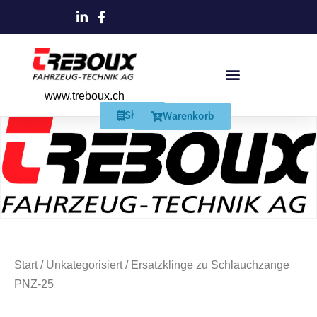
www.treboux.ch
Products search
Produkte Und Dienstleistungen
Schmiersysteme Und Zubehör
Shop
Warenkorb
Start
/
Unkategorisiert
/ Ersatzklinge zu Schlauchzange
PNZ-25