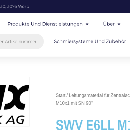
930; 3076 Worb
Produkte Und Dienstleistungen
Über
Schmiersysteme Und Zubehör
Start
/
Leitungsmaterial für Zentral
M10x1 mit SN 90°
SWV E6LL M1