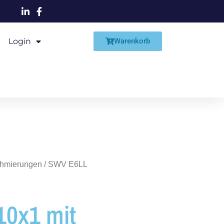
Login
Shop
Warenkorb
schmierungen
/ SWV E6LL
0x1 mit