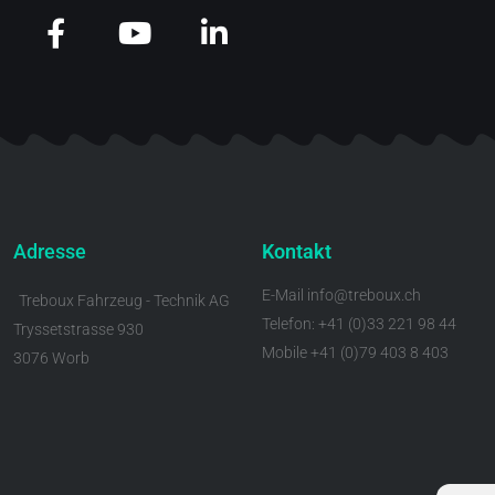
Adresse
Kontakt
E-Mail info@treboux.ch
Treboux Fahrzeug - Technik AG
Telefon: +41 (0)33 221 98 44
Tryssetstrasse 930
Mobile +41 (0)79 403 8 403
3076 Worb