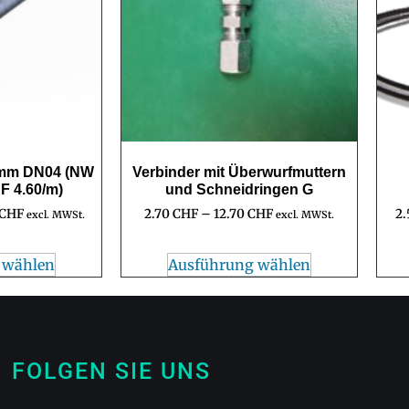
 mm DN04 (NW
Verbinder mit Überwurfmuttern
HF 4.60/m)
und Schneidringen G
CHF
2.70
CHF
–
12.70
CHF
2
excl. MWSt.
excl. MWSt.
 wählen
Ausführung wählen
FOLGEN SIE UNS