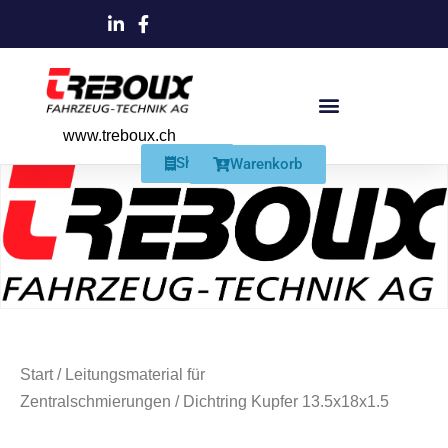
www.treboux.ch
Products search
Produkte Und Dienstleistungen
Schmiersysteme Und Zubehör
Shop
Warenkorb
Start
/
Leitungsmaterial für
Zentralschmierungen
/ Dichtring Kupfer 13.5x18x1.5