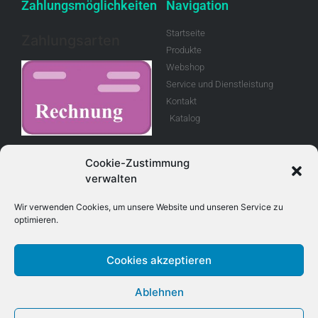
Zahlungsmöglichkeiten
Navigation
Startseite
Zahlungsarten
Produkte
Webshop
Service und Dienstleistung
Kontakt
Katalog
Rechnung
Cookie-Zustimmung
verwalten
Allgemeine
Geschäftsbedingungen
Wir verwenden Cookies, um unsere Website und unseren Service zu
optimieren.
Retouren
Cookies akzeptieren
Adresse
Kontakt
Ablehnen
E-Mail info@treboux.ch
Treboux Fahrzeug - Technik AG