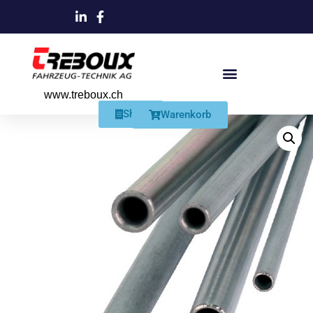
www.treboux.ch
Products search
Produkte Und Dienstleistungen
Schmiersysteme Und Zubehör
Shop
Warenkorb