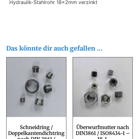
Hydraulik-Stahlrohr 18x2mm verzinkt
Das könnte dir auch gefallen …
Schneidring /
Überwurfmutter nach
Doppelkantendichtring
DIN3861 / ISO8434-1 –
nach DIN 3861 /
18-L