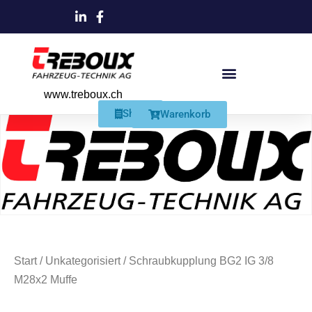
www.treboux.ch
Products search
Produkte Und Dienstleistungen
Schmiersysteme Und Zubehör
Shop
Warenkorb
Start
/
Unkategorisiert
/ Schraubkupplung BG2 IG 3/8
M28x2 Muffe