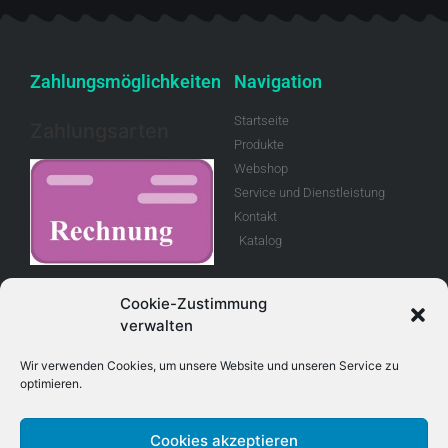
Zahlungsmöglichkeiten
Navigation
Startseite
Zahlungsarten
Produkte
Webshop
Service und Dienstleistung
Kontakt
Katalog
Rechnung
Cookie-Zustimmung
verwalten
Allgemeine
Geschäftsbedingungen
Wir verwenden Cookies, um unsere Website und unseren Service zu
optimieren.
Retouren
Cookies akzeptieren