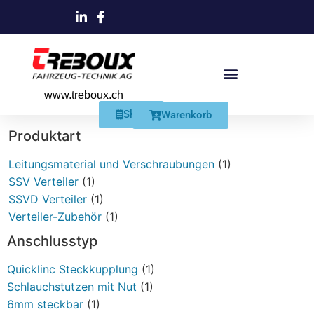
www.treboux.ch
Products search
Produkte Und Dienstleistungen
Schmiersysteme Und Zubehör
Shop
Warenkorb
Produktart
Leitungsmaterial und Verschraubungen
(1)
SSV Verteiler
(1)
SSVD Verteiler
(1)
Verteiler-Zubehör
(1)
Anschlusstyp
Quicklinc Steckkupplung
(1)
Schlauchstutzen mit Nut
(1)
6mm steckbar
(1)