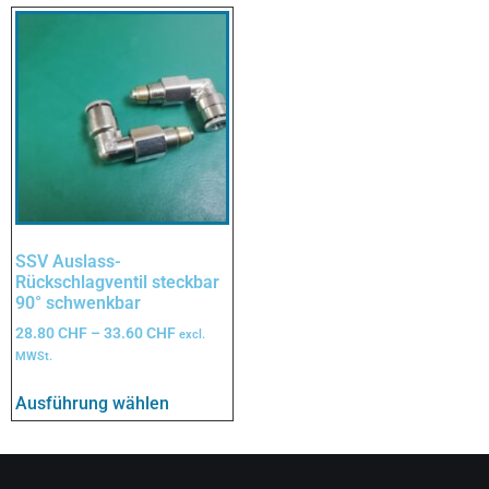
SSV Auslass-
Rückschlagventil steckbar
90° schwenkbar
28.80
CHF
–
33.60
CHF
excl.
MWSt.
Ausführung wählen