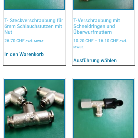
T- Steckverschraubung für
T-Verschraubung mit
6mm Schlauchstutzen mit
Schneidringen und
Nut
Überwurfmuttern
26.70
CHF
10.20
CHF
–
16.10
CHF
excl. MWSt.
excl.
MWSt.
In den Warenkorb
Ausführung wählen