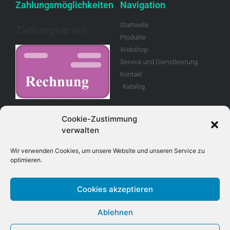
Zahlungsmöglichkeiten
Navigation
Startseite
Zahlungsarten
Produkte
Webshop
Service und Dienstleistung
Kontakt
Katalog
Rechnung
Cookie-Zustimmung
verwalten
Allgemeine
Geschäftsbedingungen
Wir verwenden Cookies, um unsere Website und unseren Service zu
optimieren.
Retouren
Cookies akzeptieren
Adresse
Kontakt
Ablehnen
E-Mail info@treboux.ch
Treboux Fahrzeug - Technik AG