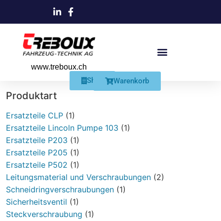
www.treboux.ch
Products search
Produkte Und Dienstleistungen
Schmiersysteme Und Zubehör
Shop
Warenkorb
Produktart
Ersatzteile CLP
(1)
Ersatzteile Lincoln Pumpe 103
(1)
Ersatzteile P203
(1)
Ersatzteile P205
(1)
Ersatzteile P502
(1)
Leitungsmaterial und Verschraubungen
(2)
Schneidringverschraubungen
(1)
Sicherheitsventil
(1)
Steckverschraubung
(1)