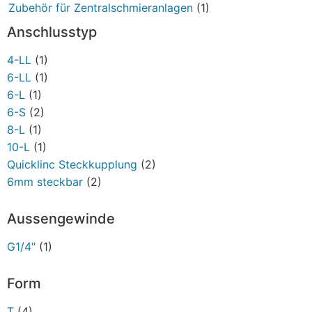
Zubehör für Zentralschmieranlagen
(1)
Anschlusstyp
4-LL
(1)
6-LL
(1)
6-L
(1)
6-S
(2)
8-L
(1)
10-L
(1)
Quicklinc Steckkupplung
(2)
6mm steckbar
(2)
Aussengewinde
G1/4"
(1)
Form
T
(4)