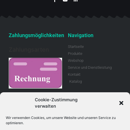
Zahlungsmöglichkeiten
Navigation
Startseite
Zahlungsarten
Produkte
Webshop
Service und Dienstleistung
Kontakt
Katalog
Rechnung
Cookie-Zustimmung
verwalten
Allgemeine
Geschäftsbedingungen
Wir verwenden Cookies, um unsere Website und unseren Service zu
optimieren.
Retouren