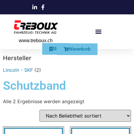
www.treboux.ch
Products search
Produkte Und Dienstleistungen
Schmiersysteme Und Zubehör
Shop
Warenkorb
Hersteller
Lincoln - SKF
(2)
Schutzband
Alle 2 Ergebnisse werden angezeigt