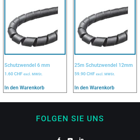
Schutzwendel 6 mm
25m Schutzwendel 12mm
1.60
CHF
59.90
CHF
excl. MWSt.
excl. MWSt.
In den Warenkorb
In den Warenkorb
FOLGEN SIE UNS