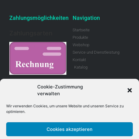
Zahlungsmöglichkeiten
Navigation
Startseite
Zahlungsarten
Produkte
Webshop
Service und Dienstleistung
Kontakt
Katalog
Rechnung
Cookie-Zustimmung
verwalten
Allgemeine
Geschäftsbedingungen
Wir verwenden Cookies, um unsere Website und unseren Service zu
optimieren.
Retouren
Cookies akzeptieren
Adresse
Kontakt