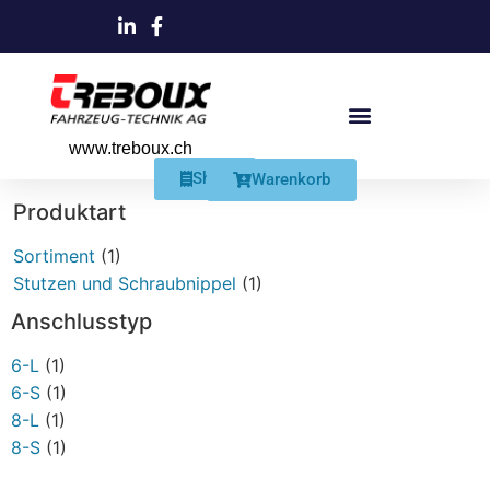
www.treboux.ch
Products search
Produkte Und Dienstleistungen
Schmiersysteme Und Zubehör
Shop
Warenkorb
Produktart
Sortiment
(1)
Stutzen und Schraubnippel
(1)
Anschlusstyp
6-L
(1)
6-S
(1)
8-L
(1)
8-S
(1)