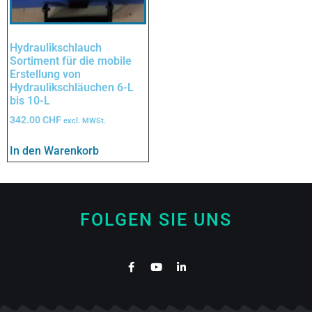
Hydraulikschlauch
Sortiment für die mobile
Erstellung von
Hydraulikschläuchen 6-L
bis 10-L
342.00
CHF
excl. MWSt.
In den Warenkorb
FOLGEN SIE UNS