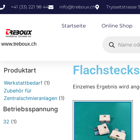
+41 (33) 221 98 44
info@treboux.ch
Tryssetstrasse 
Startseite
Online Shop
www.treboux.ch
Flachstecks
Produktart
Werkstattbedarf
(1)
Einzelnes Ergebnis wird ang
Zubehör für
Zentralschmieranlagen
(1)
Betriebsspannung
32
(1)