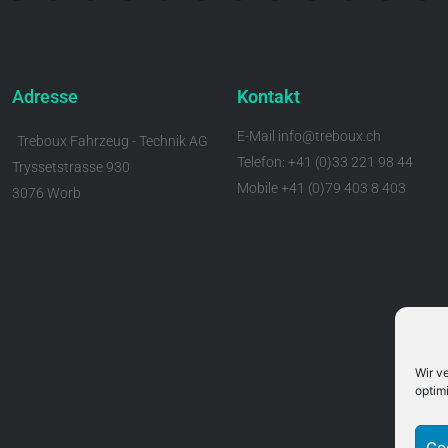
Adresse
Kontakt
E-Mail info@treboux.ch
Treboux Fahrzeug - Technik AG
Telefon: +41 (0)33 221 98 44
Tryssetstrasse 930
Mobile +41 (0)79 403 8 403
3076 Worb
Wir v
optim
Co