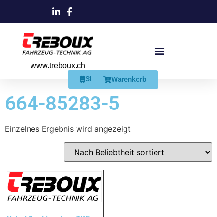
www.treboux.ch
Products search
Produkte Und Dienstleistungen
Schmiersysteme Und Zubehör
Shop
Warenkorb
664-85283-5
Einzelnes Ergebnis wird angezeigt